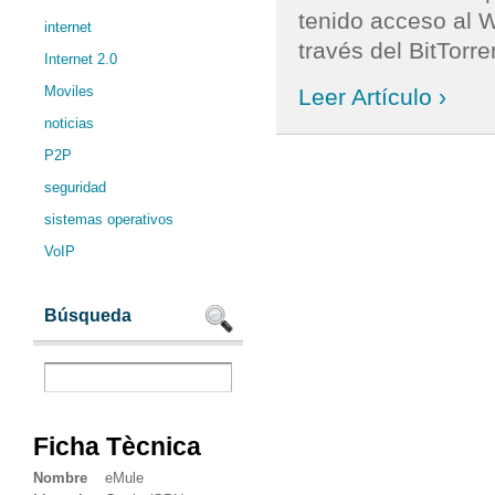
tenido acceso al W
internet
través del BitTorren
Internet 2.0
Moviles
Leer Artículo ›
noticias
P2P
seguridad
sistemas operativos
VoIP
Búsqueda
Ficha Tècnica
Nombre
eMule