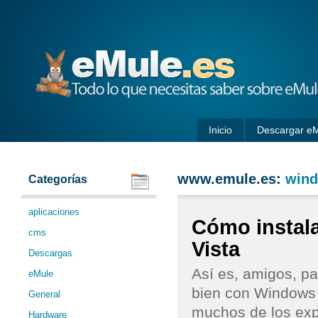
eMule
Inicio
Descargar e
www.emule.es:
wind
Categorías
aplicaciones
Cómo instal
cms
Vista
Descargas
Así es, amigos, p
eMule
bien con Windows 
General
muchos de los exp
Hardware