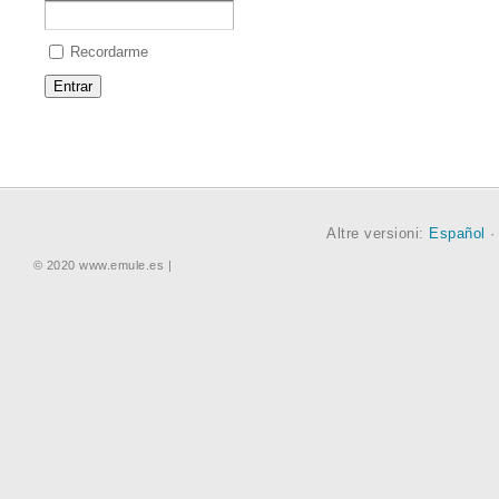
Recordarme
Altre versioni:
Español
© 2020 www.emule.es |