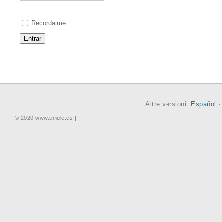
Recordarme
Altre versioni:
Español
© 2020 www.emule.es |