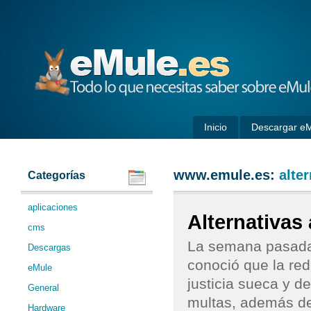
eMule
Inicio
Descargar e
www.emule.es:
alter
Categorías
aplicaciones
Alternativas
cms
La semana pasada 
Descargas
conoció que la red
eMule
justicia sueca y 
General
multas, además de
Hardware