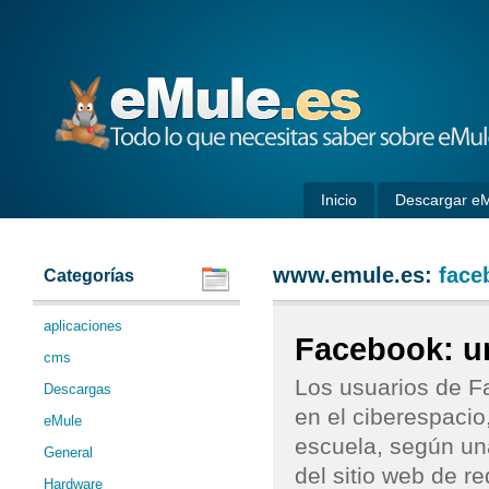
eMule
Inicio
Descargar e
www.emule.es:
face
Categorías
aplicaciones
Facebook: un
cms
Los usuarios de F
Descargas
en el ciberespacio
eMule
escuela, según un
General
del sitio web de r
Hardware