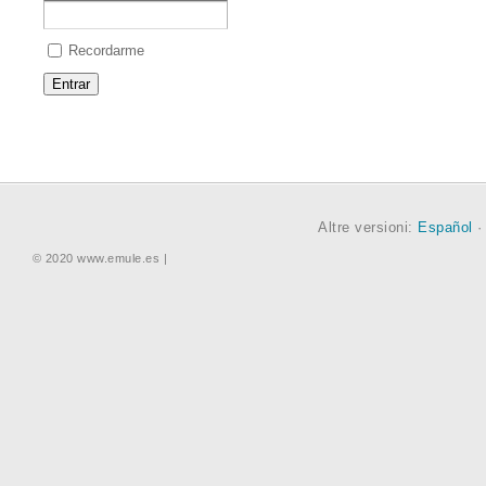
Recordarme
Altre versioni:
Español
© 2020 www.emule.es |