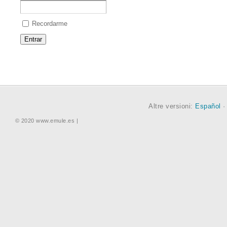
Recordarme
Altre versioni:
Español
© 2020 www.emule.es |