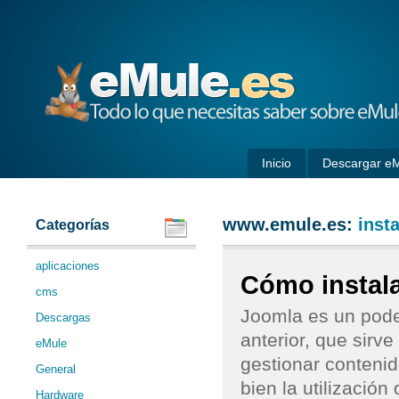
eMule
Inicio
Descargar e
www.emule.es:
inst
Categorías
aplicaciones
Cómo instala
cms
Joomla es un pode
Descargas
anterior, que sirve
eMule
gestionar contenid
General
bien la utilizació
Hardware