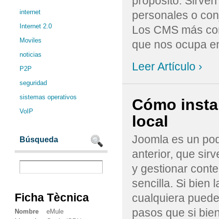
propósito. Sirven
internet
personales o con
Internet 2.0
Los CMS más con
Moviles
que nos ocupa en 
noticias
Leer Artículo ›
P2P
seguridad
sistemas operativos
Cómo insta
VoIP
local
Joomla es un pod
Búsqueda
anterior, que sir
y gestionar cont
sencilla. Si bien 
Ficha Tècnica
cualquiera puede 
pasos que si bien
Nombre
eMule