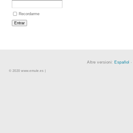
Recordarme
Altre versioni:
Español
© 2020 www.emule.es |