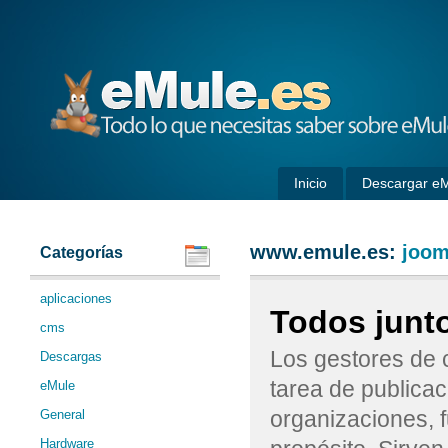
eMule
Inicio
Descargar e
www.emule.es:
joom
Categorías
aplicaciones
Todos junt
cms
Los gestores de 
Descargas
tarea de publicac
eMule
organizaciones, 
General
Hardware