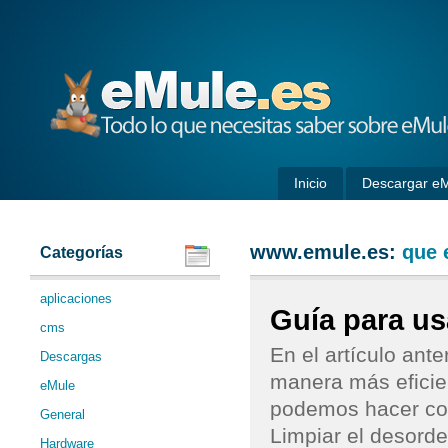
eMule
Inicio
Descargar e
www.emule.es:
que 
Categorías
aplicaciones
Guía para usa
cms
En el artículo ant
Descargas
manera más eficie
eMule
podemos hacer con
General
Limpiar el desorde
Hardware