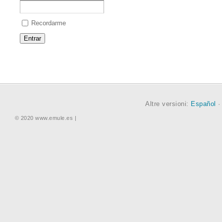
Recordarme
Altre versioni:
Español
© 2020 www.emule.es |