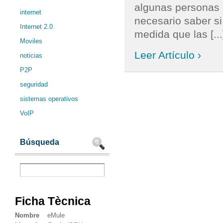
algunas personas e
internet
necesario saber s
Internet 2.0
medida que las [...
Moviles
Leer Artículo ›
noticias
P2P
seguridad
sistemas operativos
VoIP
Búsqueda
Ficha Tècnica
Nombre
eMule