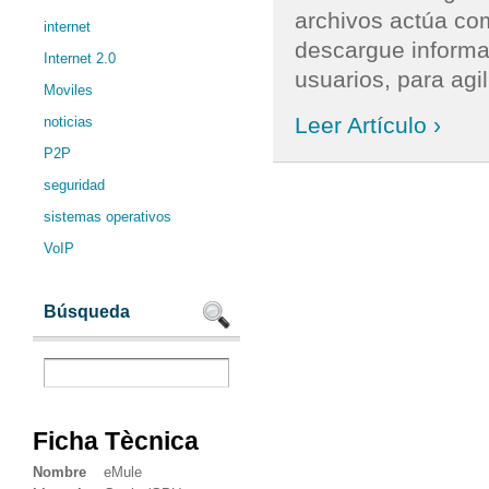
archivos actúa com
internet
descargue informa
Internet 2.0
usuarios, para agi
Moviles
Leer Artículo ›
noticias
P2P
seguridad
sistemas operativos
VoIP
Búsqueda
Ficha Tècnica
Nombre
eMule