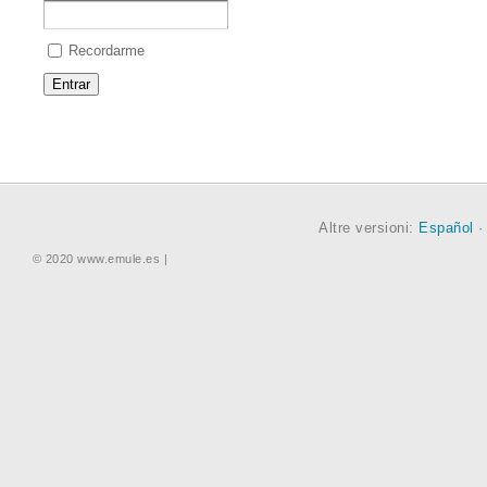
Recordarme
Altre versioni:
Español
© 2020 www.emule.es |