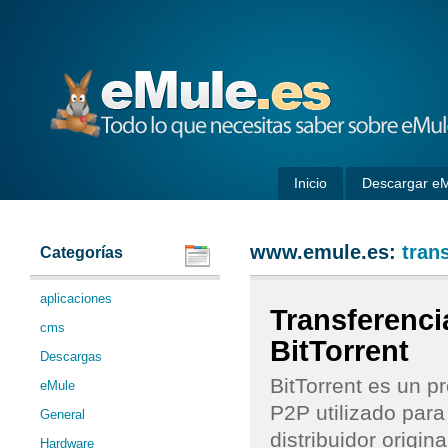
eMule
Inicio
Descargar e
www.emule.es:
tran
Categorías
aplicaciones
Transferenci
cms
BitTorrent
Descargas
BitTorrent es un p
eMule
P2P utilizado para
General
distribuidor origin
Hardware