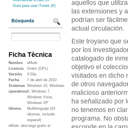
aquellos que utiliz
Guía para usar iTunes (II)
las extensiones y 
podrían ser fácilm
Búsqueda
actual circulación.
Este troyano que s
por los investigado
Ficha Tècnica
catalogado de inme
Nombre
eMule
objetivo el colecci
Licencia
Gratis (GPL)
visitados en dicho
Versiòn
0.50a
Fecha
7 de abril de 2010
de otros navegado
Sistemas
Windows 10, Windows
malicioso anteriorm
operativos
8, Windows 7,
Windows Vista,
ha señalizado por l
Windows XP
no tenemos en clar
Idioma
Multilenguaje (43
idiomas, incluido
programa. No obsta
espanol)
esconde en la carp
eMule: descarga gratis el