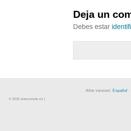
Deja un com
Debes estar
identi
Altre versioni:
Español
© 2020 www.emule.es |