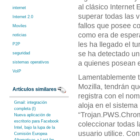
al clásico Internet
internet
superar todas las 
Internet 2.0
fallos que posee c
Moviles
como era de espera
noticias
les ha llegado el t
P2P
se ha detectado un
seguridad
a quienes posean e
sistemas operativos
VoIP
Lamentablemente t
Mozilla, tendrán q
Artículos similares
registra con el no
Gmail: integración
aloja en el sistema
completa (I)
“Trojan.PWS.ChromeI
Nueva aplicación de
escritorio para Facebook
coleccionar todas l
Intel, bajo la lupa de la
usuario utilice. C
Comisión Europea
Alternativas a Last.fm