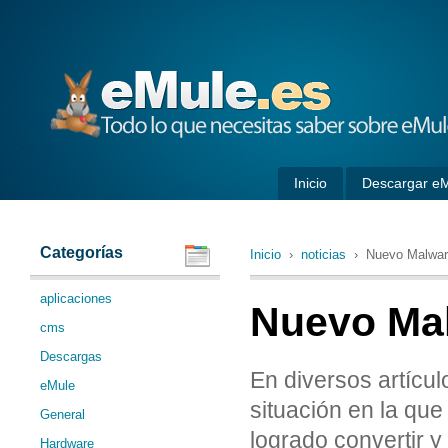
eMule
Inicio
Descargar e
Categorías
Inicio
›
noticias
› Nuevo Malware
aplicaciones
Nuevo Mal
cms
Descargas
En diversos artículo
eMule
situación en la que
General
logrado convertir 
Hardware