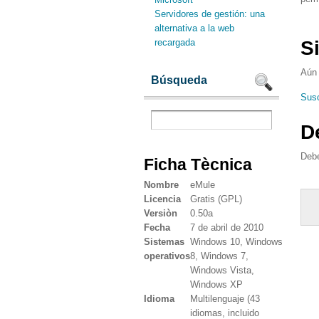
Servidores de gestión: una
alternativa a la web
recargada
S
Aún 
Búsqueda
Susc
D
Deb
Ficha Tècnica
Nombre
eMule
Licencia
Gratis (GPL)
Versiòn
0.50a
Fecha
7 de abril de 2010
Sistemas
Windows 10, Windows
operativos
8, Windows 7,
Windows Vista,
Windows XP
Idioma
Multilenguaje (43
idiomas, incluido