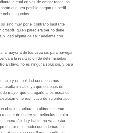
diante la cual en vez de cargar todos los
harán que sea posible cargan un perfil
de ocho segundos.
cos sino muy por el contrario bastante
crosoft, quien pareciera ser no tiene
ibilidad alguna de salir adelante con
.
sa la mayoría de los usuarios para navegar
openda a la realización de determinadas
ro archivo, no es ninguna solución, y para
tentable y en realidad cuestionamos
a resulta inviable ya que después de
tido mayor que entregarle a los usuarios
absolutamente restrictivo de su ordenador.
on absoluta soltura su último sistema
a pesar de querer ver películas en alta
 manera rápida y fiable, no va a estar
reproductor multimedia que además nos
 trata de algo sencillamente ridículo.