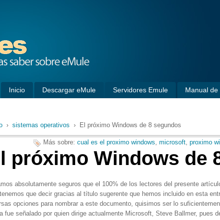
Inicio
Descargar eMule
Servidores Emule
Manual de 
o
›
sistemas operativos
› El próximo Windows de 8 segundos
Más sobre:
cual es el proximo windows
,
microsoft
,
proximo w
l próximo Windows de 
mos absolutamente seguros que el 100% de los lectores del presente artículo
tenemos que decir gracias al título sugerente que hemos incluido en esta en
rsas opciones para nombrar a este documento, quisimos ser lo suficientement
a fue señalado por quien dirige actualmente Microsoft, Steve Ballmer, pues d