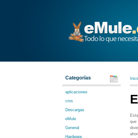
eMule
Categorías
Inici
aplicaciones
E
cms
Descargas
Esta
eMule
que 
General
dive
ahor
Hardware