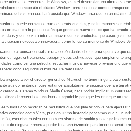
ha ocurrido a los creadores de Windows, está el desarrollar una alternativa me
roladores que necesita el clásico Windows para funcionar como corresponde, 
rminado del sistema que hará posible que Windows arranque en un máximo 
nterior no puede causarnos otra cosa más que risa, y no intentamos ser iróni
ctos en cuanto a la preocupación que genera el nuevo rumbo que ha tomado Mi
as ideas y comienza a intentar innovar con los productos que posee y sin pos
na creación novedosa e innovadora, como lo fue su momento de Windows 95
camente el pensar en realizar una opción dentro del sistema operativo que u
nternet, jugar, entretenerse, trabajar y otras actividades, que simplemente pr
vidades como ver una película, escuchar música, navegar o revisar uno que ot
 esperar ocho segundos quizás resulte demasiado.
dea propuesta por el director general de Microsoft no tiene ninguna base sus
ante sus comentarios, pues estamos absolutamente seguros que la alternativ
r creado el sistema windows Media Center, nada podría implicar un contrasen
osibilidad de botear bajo una interfaz agradable pero que les entregue un uso 
 esto basta con recordar los requisitos que nos pide Windows para ejecutar c
ativo conocido como Vista, pues en última instancia pensamos que el usuario 
lución, escuchar música con un buen sistema de sonido y navegar Internet de
uesto de ninguna manera a perder toda una inversión para tener un sencillo 
ita navegar. Sin encontrarle ninguna razón lógica, pensamos finalmente que se