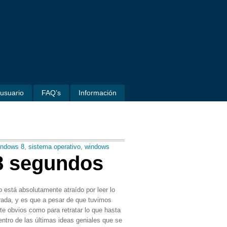
usuario
FAQ’s
Información
indows 8
,
sistema operativo
,
windows
8 segundos
 está absolutamente atraído por leer lo
trada, y es que a pesar de que tuvimos
e obvios como para retratar lo que hasta
entro de las últimas ideas geniales que se