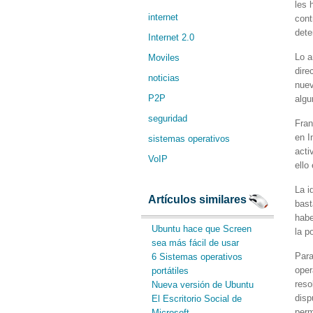
les 
internet
cont
dete
Internet 2.0
Lo a
Moviles
dire
noticias
nuev
P2P
algu
seguridad
Fran
en I
sistemas operativos
acti
VoIP
ello
La i
Artículos similares
bast
habe
Ubuntu hace que Screen
la p
sea más fácil de usar
Para
6 Sistemas operativos
oper
portátiles
reso
Nueva versión de Ubuntu
disp
El Escritorio Social de
perm
Microsoft