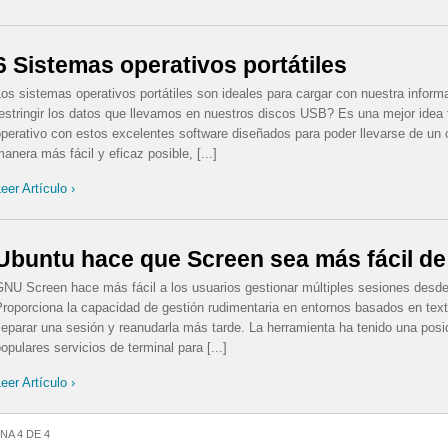
6 Sistemas operativos portátiles
os sistemas operativos portátiles son ideales para cargar con nuestra infor
estringir los datos que llevamos en nuestros discos USB? Es una mejor idea 
perativo con estos excelentes software diseñados para poder llevarse de un o
anera más fácil y eficaz posible, [...]
eer Artículo ›
Ubuntu hace que Screen sea más fácil de
GNU Screen hace más fácil a los usuarios gestionar múltiples sesiones desde
roporciona la capacidad de gestión rudimentaria en entornos basados en text
eparar una sesión y reanudarla más tarde. La herramienta ha tenido una posic
opulares servicios de terminal para [...]
eer Artículo ›
NA 4 DE 4