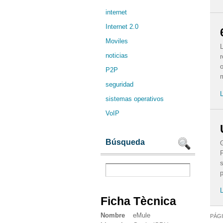
internet
Internet 2.0
Moviles
L
noticias
r
o
P2P
m
seguridad
L
sistemas operativos
VoIP
Búsqueda
P
s
p
L
Ficha Tècnica
Nombre
eMule
PÁGI