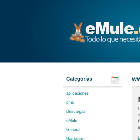
eMule
ww
Categorías
aplicaciones
cms
U
Descargas
s
eMule
f
i
General
L
Hardware