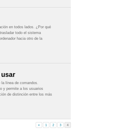
mación en todos lados. ¿Por qué
trasladar todo el sistema
rdenador hacia otro de la
 usar
 la línea de comandos.
o y permite a los usuarios
ión de distinción entre los más
«
1
2
3
4