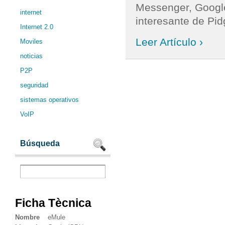
Messenger, Google
internet
interesante de Pidg
Internet 2.0
Leer Artículo ›
Moviles
noticias
P2P
seguridad
sistemas operativos
VoIP
Búsqueda
Ficha Tècnica
Nombre
eMule