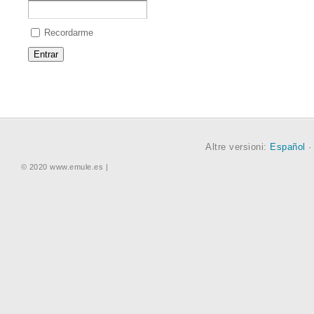
Recordarme
Altre versioni:
Español
© 2020 www.emule.es |