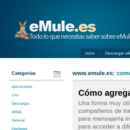
eMule
Inicio
Descargar e
www.emule.es:
como
Categorías
aplicaciones
Cómo agregar
cms
Una forma muy úti
Descargas
compañeros de trab
eMule
para mensajería in
General
para acceder a di
Hardware