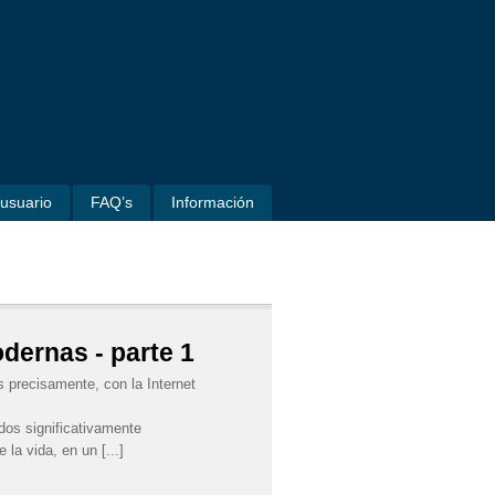
usuario
FAQ’s
Información
dernas - parte 1
s precisamente, con la Internet
dos significativamente
la vida, en un [...]