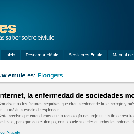
Inicio
Descargar eMule
Servidores Emule
Manual de 
w.emule.es:
Floogers
.
Internet, la enfermedad de sociedades mo
on diversas los factores negativos que giran alrededor de la tecnología y má
en su máxima escala de esplendor.
ería preciso que entendamos que la tecnología nos trajo un sin fin de resulta
ositivos, pero que con el tiempo, como suele suceder en todos los órdenes de 
eer Artículo ›