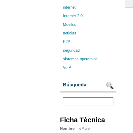
internet
Internet 2.0
Moviles
noticias
P2P
seguridad
sistemas operativos
VoIP
Búsqueda
Ficha Tècnica
Nombre
eMule