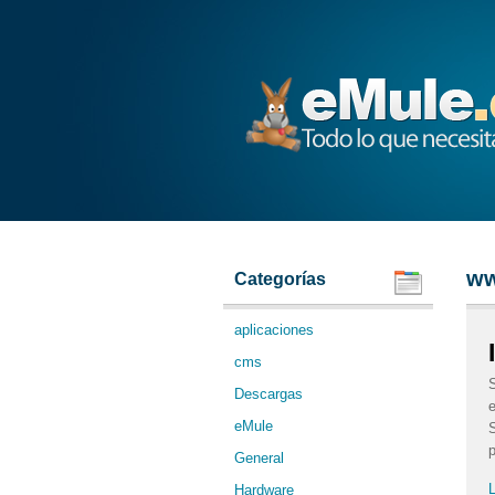
eMule
ww
Categorías
aplicaciones
cms
S
Descargas
eMule
S
p
General
L
Hardware