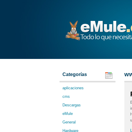
eMule
ww
Categorías
aplicaciones
cms
E
Descargas
i
eMule
H
u
General
L
Hardware