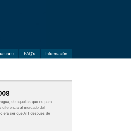
usuario
FAQ’s
Información
008
tregua, de aquellas que no para
 diferencia al mercado del
eciera ser que ATI después de