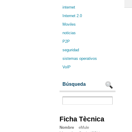
internet
Internet 2.0
Moviles
noticias
P2P
seguridad
sistemas operativos
VoIP
Búsqueda
Ficha Tècnica
Nombre
eMule