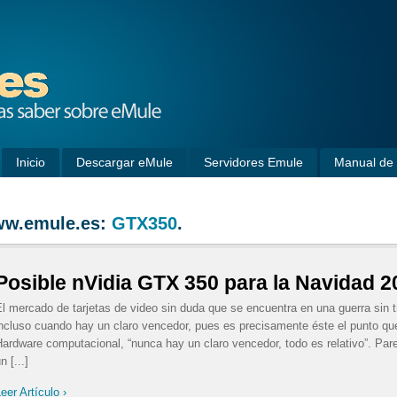
Inicio
Descargar eMule
Servidores Emule
Manual de 
w.emule.es:
GTX350
.
Posible nVidia GTX 350 para la Navidad 2
l mercado de tarjetas de video sin duda que se encuentra en una guerra sin 
ncluso cuando hay un claro vencedor, pues es precisamente éste el punto que
ardware computacional, “nunca hay un claro vencedor, todo es relativo”. Par
n [...]
eer Artículo ›