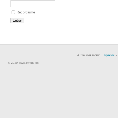
Recordarme
Altre versioni:
Español
© 2020 www.emule.es |