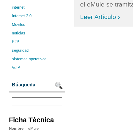
el eMule se tramita
internet
Leer Artículo ›
Internet 2.0
Moviles
noticias
P2P
seguridad
sistemas operativos
VoIP
Búsqueda
Ficha Tècnica
Nombre
eMule