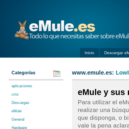
eMule
Inicio
Descargar e
www.emule.es:
Low
Categorías
aplicaciones
eMule y sus 
cms
Para utilizar el e
Descargas
realizar una búsqu
eMule
que disponga, o bi
General
vale la pena aclar
Hardware