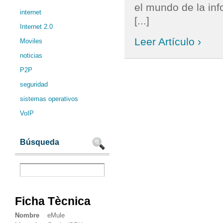
el mundo de la inf
internet
[...]
Internet 2.0
Leer Artículo ›
Moviles
noticias
P2P
seguridad
sistemas operativos
VoIP
Búsqueda
Ficha Tècnica
Nombre
eMule