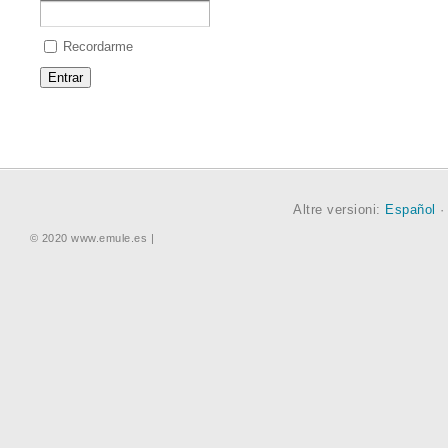
Recordarme
Altre versioni:
Español
© 2020 www.emule.es |