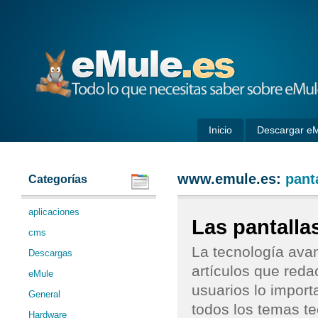
eMule
Inicio
Descargar e
www.emule.es:
pant
Categorías
aplicaciones
Las pantalla
cms
La tecnología ava
Descargas
artículos que red
eMule
usuarios lo import
General
todos los temas t
Hardware