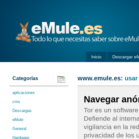
eMule
Inicio
Descargar e
www.emule.es:
usar
Categorías
aplicaciones
Navegar anó
cms
Tor es un softwar
Descargas
Defiende al interna
eMule
vigilancia en la r
General
privacidad de los 
Hardware