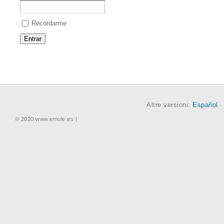
Recordarme
Altre versioni:
Español
© 2020 www.emule.es |