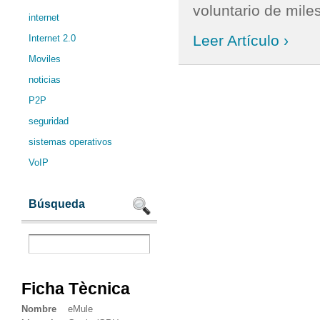
voluntario de mile
internet
Leer Artículo ›
Internet 2.0
Moviles
noticias
P2P
seguridad
sistemas operativos
VoIP
Búsqueda
Ficha Tècnica
Nombre
eMule