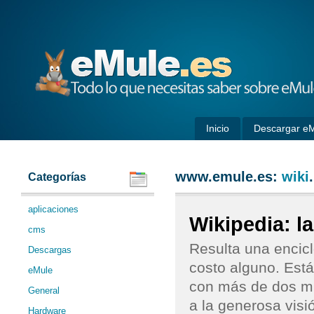
eMule
Inicio
Descargar e
www.emule.es:
wiki
.
Categorías
aplicaciones
Wikipedia: l
cms
Resulta una encicl
Descargas
costo alguno. Está
eMule
con más de dos mi
General
a la generosa visi
Hardware