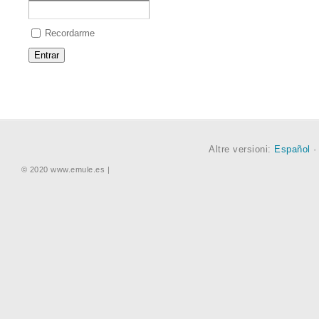
Recordarme
Altre versioni:
Español
© 2020 www.emule.es |