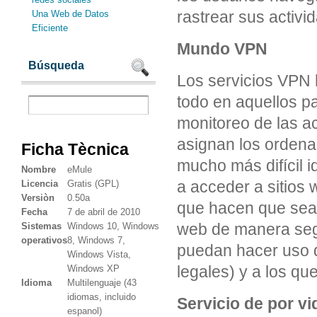
rastrear sus activi
Una Web de Datos
Eficiente
Mundo VPN
Búsqueda
Los servicios VPN 
todo en aquellos p
monitoreo de las ac
asignan los ordena
Ficha Tècnica
mucho más difícil i
Nombre
eMule
a acceder a sitios
Licencia
Gratis (GPL)
Versiòn
0.50a
que hacen que sean
Fecha
7 de abril de 2010
web de manera segu
Sistemas
Windows 10, Windows
operativos
8, Windows 7,
puedan hacer uso d
Windows Vista,
legales) y a los qu
Windows XP
Idioma
Multilenguaje (43
idiomas, incluido
Servicio de por vi
espanol)