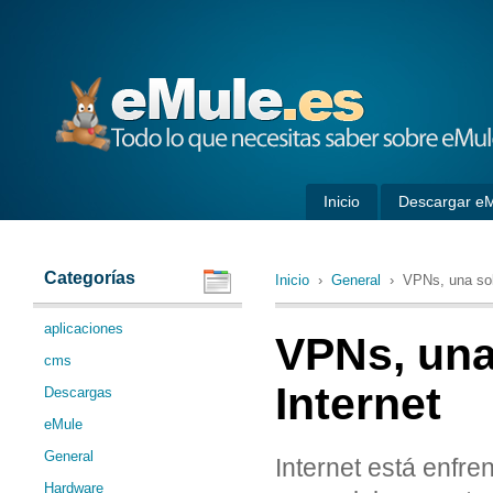
eMule
Inicio
Descargar e
Categorías
Inicio
›
General
› VPNs, una solu
aplicaciones
VPNs, una
cms
Internet
Descargas
eMule
General
Internet está enfr
Hardware