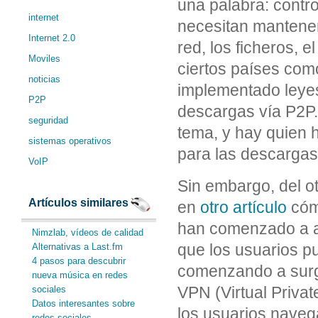
una palabra: contro
internet
necesitan mantener 
Internet 2.0
red, los ficheros, e
Moviles
ciertos países com
noticias
implementado leyes
P2P
descargas vía P2P
seguridad
tema, y hay quien 
sistemas operativos
para las descargas 
VoIP
Sin embargo, del o
Artículos similares
en
otro artículo
cómo
han comenzado a a
Nimzlab, vídeos de calidad
que los usuarios p
Alternativas a Last.fm
4 pasos para descubrir
comenzando a surg
nueva música en redes
VPN (Virtual Priva
sociales
Datos interesantes sobre
los usuarios naveg
redes sociales