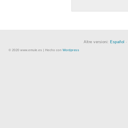
Altre versioni:
Español
© 2020 www.emule.es | Hecho con
Wordpress