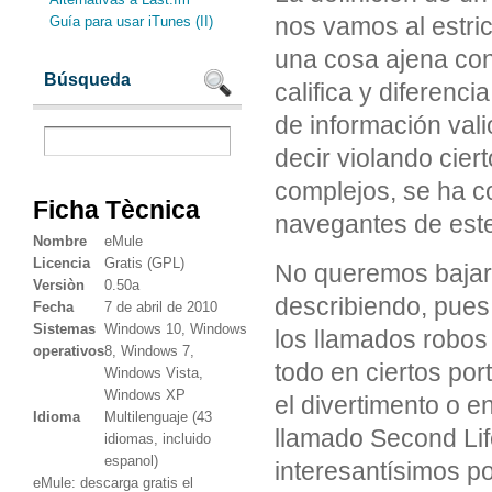
nos vamos al estric
Guía para usar iTunes (II)
una cosa ajena con 
Búsqueda
califica y diferenci
de información vali
decir violando cie
complejos, se ha co
Ficha Tècnica
navegantes de este
Nombre
eMule
Licencia
Gratis (GPL)
No queremos bajarl
Versiòn
0.50a
describiendo, pues
Fecha
7 de abril de 2010
Sistemas
Windows 10, Windows
los llamados robos
operativos
8, Windows 7,
todo en ciertos por
Windows Vista,
Windows XP
el divertimento o e
Idioma
Multilenguaje (43
llamado Second Lif
idiomas, incluido
espanol)
interesantísimos p
eMule: descarga gratis el