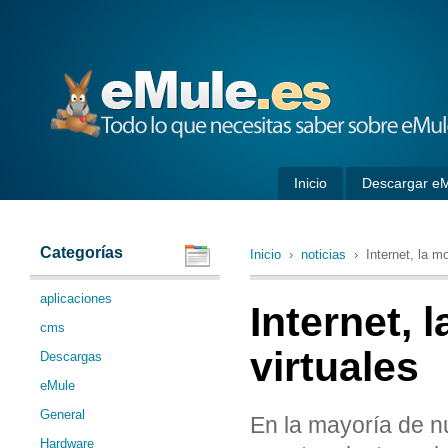
eMule
Inicio
Descargar e
Categorías
Inicio
›
noticias
› Internet, la mo
aplicaciones
Internet, 
cms
virtuales
Descargas
eMule
General
En la mayoría de nu
Hardware