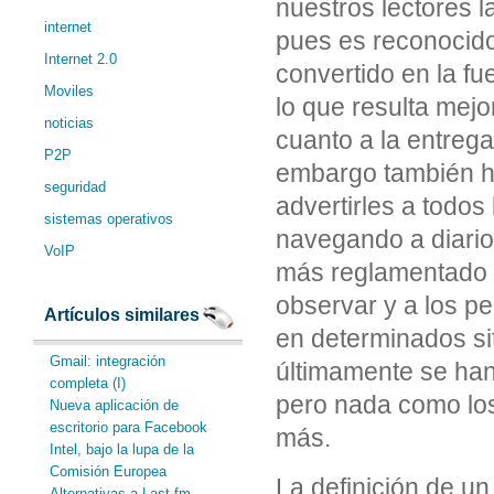
nuestros lectores la
internet
pues es reconocido
Internet 2.0
convertido en la f
Moviles
lo que resulta mejo
noticias
cuanto a la entrega
P2P
embargo también he
seguridad
advertirles a todos
sistemas operativos
navegando a diario
VoIP
más reglamentado e
observar y a los pe
Artículos similares
en determinados sit
Gmail: integración
últimamente se han 
completa (I)
pero nada como los
Nueva aplicación de
escritorio para Facebook
más.
Intel, bajo la lupa de la
Comisión Europea
La definición de un
Alternativas a Last.fm