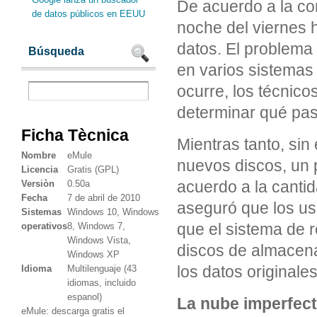
De acuerdo a la co
de datos públicos en EEUU
noche del viernes 
datos. El problema
Búsqueda
en varios sistemas 
ocurre, los técnic
determinar qué pa
Ficha Tècnica
Mientras tanto, sin
Nombre
eMule
nuevos discos, un 
Licencia
Gratis (GPL)
acuerdo a la canti
Versiòn
0.50a
Fecha
7 de abril de 2010
aseguró que los us
Sistemas
Windows 10, Windows
que el sistema de 
operativos
8, Windows 7,
Windows Vista,
discos de almacena
Windows XP
los datos originale
Idioma
Multilenguaje (43
idiomas, incluido
espanol)
La nube imperfec
eMule: descarga gratis el