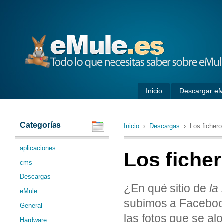
eMule
Inicio
Descargar e
Categorías
Inicio
›
Descargas
› Los fichero
aplicaciones
Los fiche
cms
Descargas
¿En qué sitio de
la
eMule
subimos a Faceboo
General
las fotos que se al
Hardware