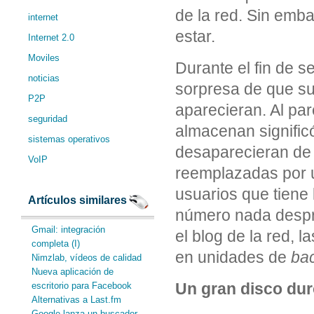
de la red. Sin emba
internet
estar.
Internet 2.0
Moviles
Durante el fin de 
noticias
sorpresa de que su
P2P
aparecieran. Al par
seguridad
almacenan signific
sistemas operativos
desaparecieran de 
VoIP
reemplazadas por u
usuarios que tiene 
Artículos similares
número nada despre
Gmail: integración
el blog de la red, 
completa (I)
en unidades de
ba
Nimzlab, vídeos de calidad
Nueva aplicación de
Un gran disco du
escritorio para Facebook
Alternativas a Last.fm
Google lanza un buscador