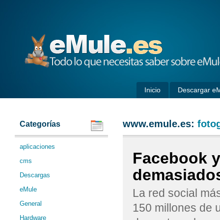
eMule
Inicio
Descargar e
www.emule.es:
foto
Categorías
aplicaciones
Facebook y
cms
demasiado
Descargas
eMule
La red social má
General
150 millones de 
Hardware