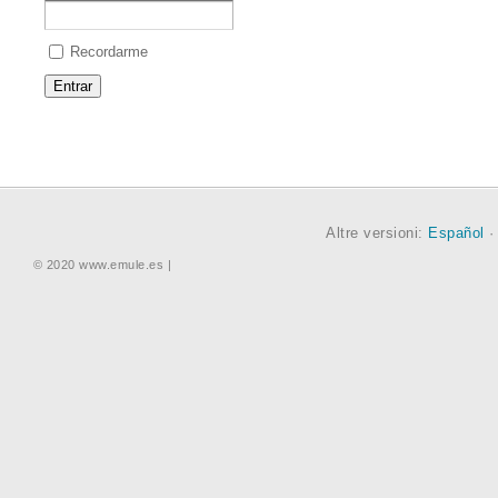
Recordarme
Altre versioni:
Español
© 2020 www.emule.es |