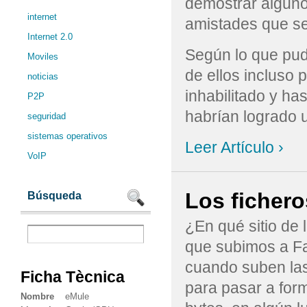
demostrar alguno
internet
amistades que se
Internet 2.0
Según lo que pud
Moviles
de ellos incluso
noticias
inhabilitado y h
P2P
habrían logrado 
seguridad
sistemas operativos
Leer Artículo ›
VoIP
Los fichero
Búsqueda
¿En qué sitio de
que subimos a F
cuando suben las
Ficha Tècnica
para pasar a form
Nombre
eMule