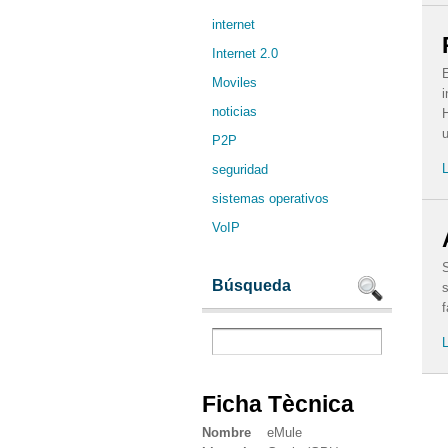
internet
Internet 2.0
E
Moviles
i
noticias
H
u
P2P
L
seguridad
sistemas operativos
VoIP
S
Búsqueda
s
L
Ficha Tècnica
Nombre
eMule