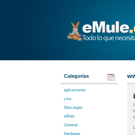
eMule
ww
Categorías
aplicaciones
cms
L
Descargas
l
eMule
q
General
L
Hardware