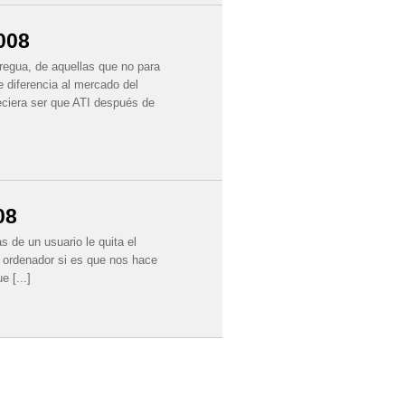
008
tregua, de aquellas que no para
 diferencia al mercado del
eciera ser que ATI después de
08
 de un usuario le quita el
n ordenador si es que nos hace
 [...]