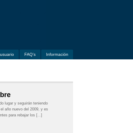
usuario
FAQ’s
Información
mbre
do lugar y seguirán teniendo
 el año nuevo del 2009, y es
tes para rebajar los [...]