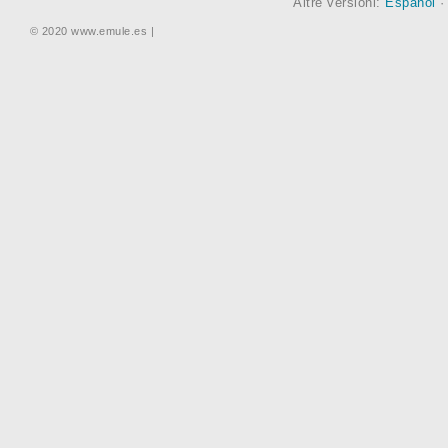
Altre versioni:
Español
© 2020 www.emule.es |