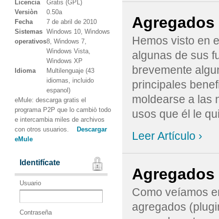
Licencia
Gratis (GPL)
Versiòn
0.50a
Agregados 
Fecha
7 de abril de 2010
Sistemas
Windows 10, Windows
Hemos visto en e
operativos
8, Windows 7,
Windows Vista,
algunas de sus f
Windows XP
brevemente algun
Idioma
Multilenguaje (43
idiomas, incluido
principales benef
espanol)
moldearse a las 
eMule: descarga gratis el
programa P2P que lo cambiò todo
usos que él le qui
e intercambia miles de archivos
con otros usuarios.
Descargar
Leer Artículo ›
eMule
Identifícate
Agregados 
Usuario
Como veíamos en e
agregados (plugi
Contraseña