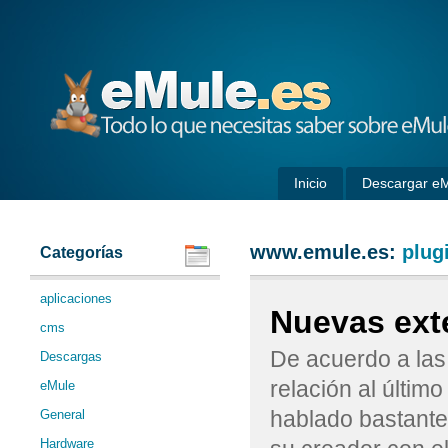
eMule
Inicio
Descargar e
www.emule.es:
plug
Categorías
aplicaciones
Nuevas ext
cms
De acuerdo a las 
Descargas
relación al últi
eMule
hablado bastante
General
Hardware