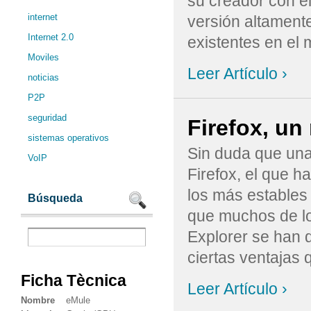
su creador con e
internet
versión altamente
Internet 2.0
existentes en el 
Moviles
Leer Artículo ›
noticias
P2P
seguridad
Firefox, un
sistemas operativos
Sin duda que una 
VoIP
Firefox, el que 
los más estables
Búsqueda
que muchos de los
Explorer se han d
ciertas ventajas qu
Ficha Tècnica
Leer Artículo ›
Nombre
eMule