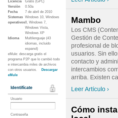
Licencia
Gratis (GPL)
Versiòn
0.50a
Fecha
7 de abril de 2010
Sistemas
Windows 10, Windows
Mambo
operativos
8, Windows 7,
Windows Vista,
Los CMS (Conten
Windows XP
Gestión de Conte
Idioma
Multilenguaje (43
idiomas, incluido
profesional de bl
espanol)
usuarios. Sin ell
eMule: descarga gratis el
programa P2P que lo cambiò todo
contacto y admini
e intercambia miles de archivos
intercambios com
con otros usuarios.
Descargar
eMule
arriba. Existen c
Identifícate
Leer Artículo ›
Usuario
Cómo insta
Contraseña