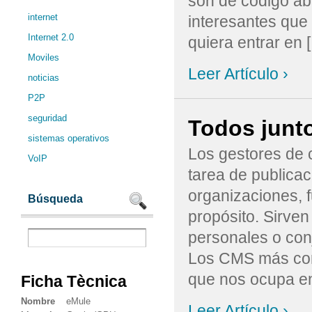
son de código abi
internet
interesantes que
Internet 2.0
quiera entrar en [.
Moviles
Leer Artículo ›
noticias
P2P
seguridad
Todos junt
sistemas operativos
Los gestores de 
VoIP
tarea de publicac
organizaciones, 
Búsqueda
propósito. Sirven
personales o con
Los CMS más con
que nos ocupa en 
Ficha Tècnica
Nombre
eMule
Leer Artículo ›