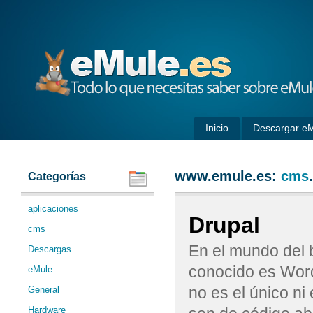
eMule
Inicio
Descargar e
www.emule.es:
cms
.
Categorías
aplicaciones
Drupal
cms
En el mundo del 
Descargas
conocido es Word
eMule
no es el único ni
General
Hardware